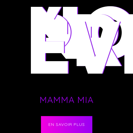
NO
PR
ÉV
MAMMA MIA
EN SAVOIR PLUS