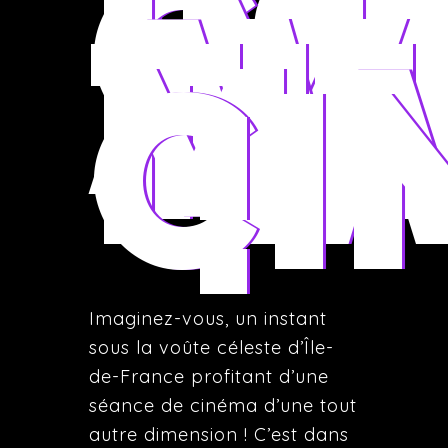
VO
CI
IM
AV
TH
MA
CI
!
Imaginez-vous, un instant
sous la voûte céleste d’Île-
de-France profitant d’une
séance de cinéma d’une tout
autre dimension ! C’est dans