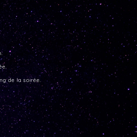
m.
́e.
 de la soirée.